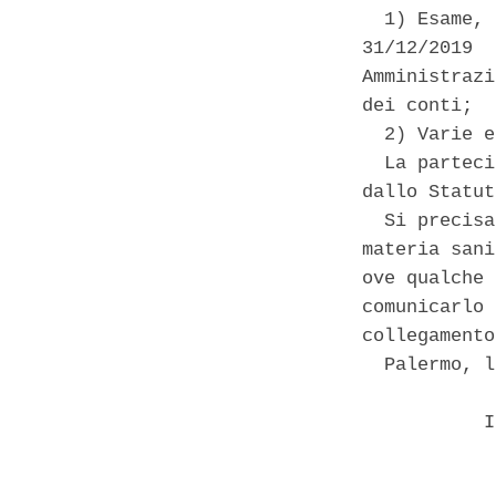
  1) Esame, 
31/12/2019  
Amministrazi
dei conti; 

  2) Varie e
  La parteci
dallo Statut
  Si precisa
materia sani
ove qualche 
comunicarlo 
collegamento
  Palermo, l
           I
            