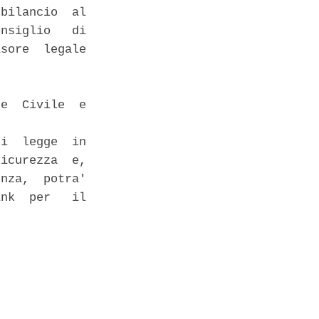
bilancio  al

nsiglio   di

sore  legale

e  Civile  e

i  legge  in

icurezza  e,

nza,  potra'

nk  per   il

 
