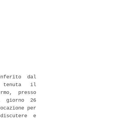
nferito  dal

 tenuta   il

rmo,  presso

  giorno  26

ocazione per

discutere  e
