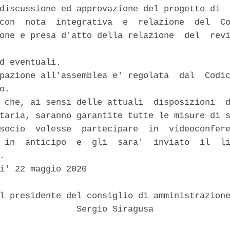
discussione ed approvazione del progetto di  
con  nota  integrativa  e  relazione  del  Co
one e presa d'atto della relazione  del  revi
d eventuali. 

pazione all'assemblea e' regolata  dal  Codic
o. 

 che, ai sensi delle attuali  disposizioni  d
taria, saranno garantite tutte le misure di s
socio  volesse  partecipare  in  videoconfere
 in  anticipo  e  gli  sara'  inviato  il  li
. 

i' 22 maggio 2020 

l presidente del consiglio di amministrazione
               Sergio Siragusa 
