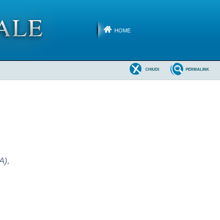
HOME
CHIUDI
PERMALINK
A),