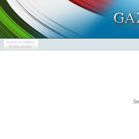
Avviso di rettifica
Errata corrige
Se