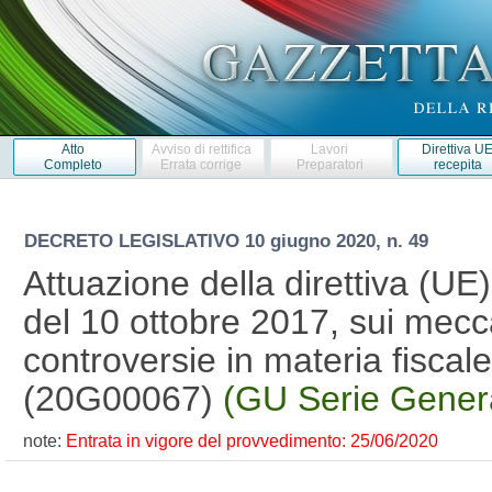
Atto
Avviso di rettifica
Lavori
Direttiva U
Completo
Errata corrige
Preparatori
recepita
DECRETO LEGISLATIVO
10 giugno 2020, n. 49
Attuazione della direttiva (UE
del 10 ottobre 2017, sui mecca
controversie in materia fiscal
(20G00067)
(GU Serie Genera
note:
Entrata in vigore del provvedimento: 25/06/2020