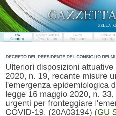
Atto
Avviso di rettifica
Lavori
Direttive U
Completo
Errata corrige
Preparatori
recepite
DECRETO DEL PRESIDENTE DEL CONSIGLIO DEI MI
Ulteriori disposizioni attuati
2020, n. 19, recante misure ur
l'emergenza epidemiologica d
legge 16 maggio 2020, n. 33, 
urgenti per fronteggiare l'em
COVID-19. (20A03194)
(GU S