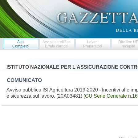
Atto
Avviso di rettifica
Lavori
Direttive U
Completo
Errata corrige
Preparatori
recepite
ISTITUTO NAZIONALE PER L'ASSICURAZIONE CONTR
COMUNICATO
Avviso pubblico ISI Agricoltura 2019-2020 - Incentivi alle impr
e sicurezza sul lavoro. (20A03481)
(GU Serie Generale n.16