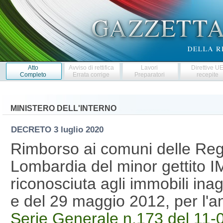
Atto
Avviso di rettifica
Lavori
Direttive U
Completo
Errata corrige
Preparatori
recepite
MINISTERO DELL'INTERNO
DECRETO
3 luglio 2020
Rimborso ai comuni delle Re
Lombardia del minor gettito I
riconosciuta agli immobili inagi
e del 29 maggio 2012, per l'
Serie Generale n.173 del 11-