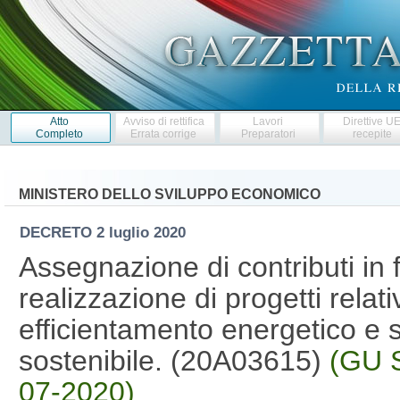
Atto
Avviso di rettifica
Lavori
Direttive U
Completo
Errata corrige
Preparatori
recepite
MINISTERO DELLO SVILUPPO ECONOMICO
DECRETO
2 luglio 2020
Assegnazione di contributi in 
realizzazione di progetti relativ
efficientamento energetico e sv
sostenibile. (20A03615)
(GU S
07-2020)