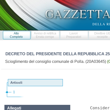
Atto
Avviso di rettifica
Lavori
Direttive U
Completo
Errata corrige
Preparatori
recepite
DECRETO DEL PRESIDENTE DELLA REPUBBLICA
25
Scioglimento del consiglio comunale di Polla. (20A03645)
(