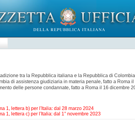
E
estradizione tra la Repubblica italiana e la Repubblica di Colombi
mbia di assistenza giudiziaria in materia penale, fatto a Roma il 
rimento delle persone condannate, fatto a Roma il 16 dicembre
ma 1, lettera b) per l'Italia: dal 28 marzo 2024
ma 1, lettera c) per l'Italia: dal 1° novembre 2023