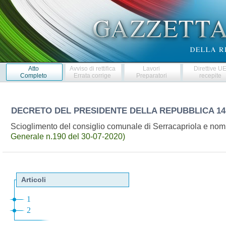
Atto
Avviso di rettifica
Lavori
Direttive U
Completo
Errata corrige
Preparatori
recepite
DECRETO DEL PRESIDENTE DELLA REPUBBLICA
14
Scioglimento del consiglio comunale di Serracapriola e nom
Generale n.190 del 30-07-2020)