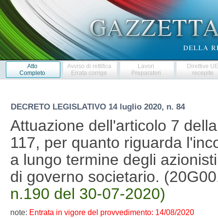
Atto
Avviso di rettifica
Lavori
Direttive U
Completo
Errata corrige
Preparatori
recepite
DECRETO LEGISLATIVO
14 luglio 2020, n. 84
Attuazione dell'articolo 7 dell
117, per quanto riguarda l'in
a lungo termine degli azionisti
di governo societario. (20G0
n.190 del 30-07-2020)
note:
Entrata in vigore del provvedimento: 14/08/2020