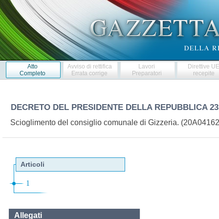
Atto
Avviso di rettifica
Lavori
Direttive U
Completo
Errata corrige
Preparatori
recepite
DECRETO DEL PRESIDENTE DELLA REPUBBLICA
23
Scioglimento del consiglio comunale di Gizzeria. (20A0416