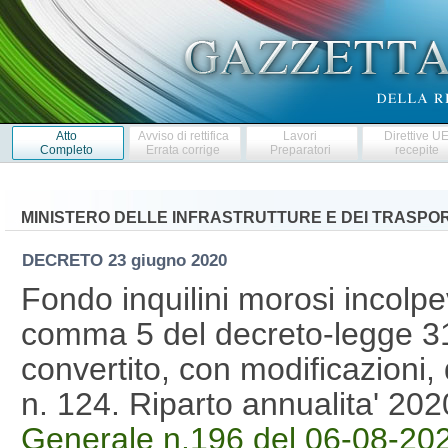
Atto
Avviso di rettifica
Lavori
Direttive U
Completo
Errata corrige
Preparatori
recepite
MINISTERO DELLE INFRASTRUTTURE E DEI TRASPOR
DECRETO
23 giugno 2020
Fondo inquilini morosi incolpevo
comma 5 del decreto-legge 31
convertito, con modificazioni,
n. 124. Riparto annualita' 2
Generale n.196 del 06-08-20