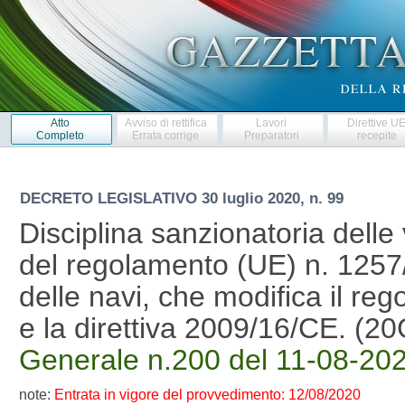
Atto
Avviso di rettifica
Lavori
Direttive U
Completo
Errata corrige
Preparatori
recepite
DECRETO LEGISLATIVO
30 luglio 2020, n. 99
Disciplina sanzionatoria delle 
del regolamento (UE) n. 1257/2
delle navi, che modifica il r
e la direttiva 2009/16/CE. (
Generale n.200 del 11-08-20
note:
Entrata in vigore del provvedimento: 12/08/2020