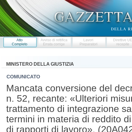
Atto
Avviso di rettifica
Lavori
Direttive U
Completo
Errata corrige
Preparatori
recepite
MINISTERO DELLA GIUSTIZIA
COMUNICATO
Mancata conversione del decr
n. 52, recante: «Ulteriori misu
trattamento di integrazione sa
termini in materia di reddito
di rapporti di lavoro». (20A0