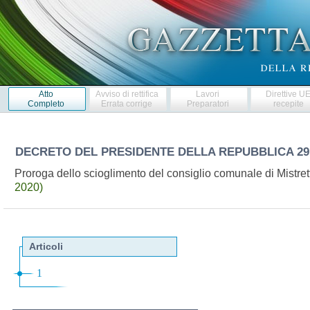
Atto
Avviso di rettifica
Lavori
Direttive U
Completo
Errata corrige
Preparatori
recepite
DECRETO DEL PRESIDENTE DELLA REPUBBLICA
29
Proroga dello scioglimento del consiglio comunale di Mistre
2020)