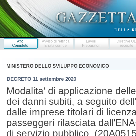
Atto
Avviso di rettifica
Lavori
Direttive U
Completo
Errata corrige
Preparatori
recepite
MINISTERO DELLO SVILUPPO ECONOMICO
DECRETO
11 settembre 2020
Modalita' di applicazione del
dei danni subiti, a seguito d
dalle imprese titolari di licenz
passeggeri rilasciata dall'E
di servizio pubblico. (20A051