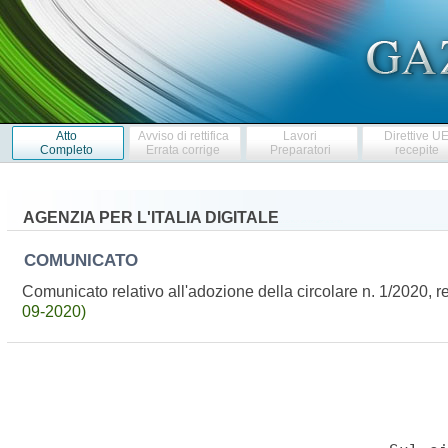
Atto
Avviso di rettifica
Lavori
Direttive U
Completo
Errata corrige
Preparatori
recepite
AGENZIA PER L'ITALIA DIGITALE
COMUNICATO
Comunicato relativo all'adozione della circolare n. 1/2020, r
09-2020)