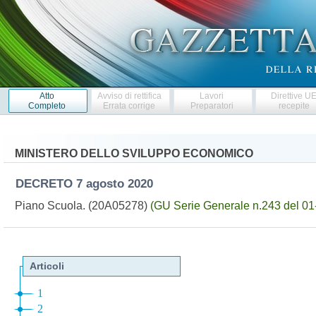
Atto
Avviso di rettifica
Lavori
Direttive U
Completo
Errata corrige
Preparatori
recepite
MINISTERO DELLO SVILUPPO ECONOMICO
DECRETO
7 agosto 2020
Piano Scuola. (20A05278)
(GU Serie Generale n.243 del 01