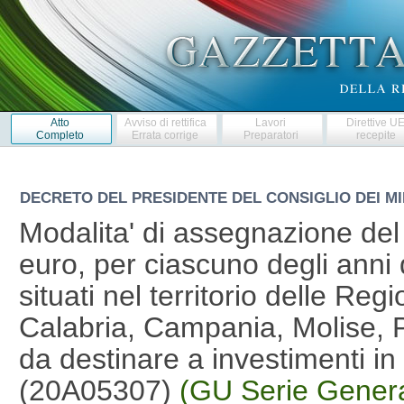
Atto
Avviso di rettifica
Lavori
Direttive U
Completo
Errata corrige
Preparatori
recepite
DECRETO DEL PRESIDENTE DEL CONSIGLIO DEI MI
Modalita' di assegnazione del c
euro, per ciascuno degli anni
situati nel territorio delle Reg
Calabria, Campania, Molise, P
da destinare a investimenti in i
(20A05307)
(GU Serie Genera