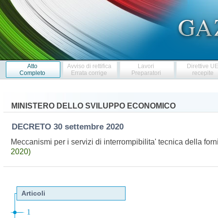
Atto
Avviso di rettifica
Lavori
Direttive U
Completo
Errata corrige
Preparatori
recepite
MINISTERO DELLO SVILUPPO ECONOMICO
DECRETO
30 settembre 2020
Meccanismi per i servizi di interrompibilita' tecnica della forn
2020)