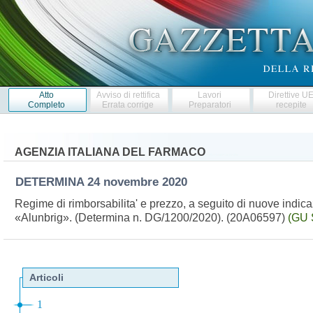
Atto
Avviso di rettifica
Lavori
Direttive U
Completo
Errata corrige
Preparatori
recepite
AGENZIA ITALIANA DEL FARMACO
DETERMINA
24 novembre 2020
Regime di rimborsabilita' e prezzo, a seguito di nuove indic
«Alunbrig». (Determina n. DG/1200/2020). (20A06597)
(GU 