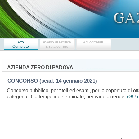
Atto
Avviso di rettifica
Atti correlati
Completo
Errata corrige
AZIENDA ZERO DI PADOVA
CONCORSO
(scad. 14 gennaio 2021)
Concorso pubblico, per titoli ed esami, per la copertura di ott
categoria D, a tempo indeterminato, per varie aziende.
(GU n