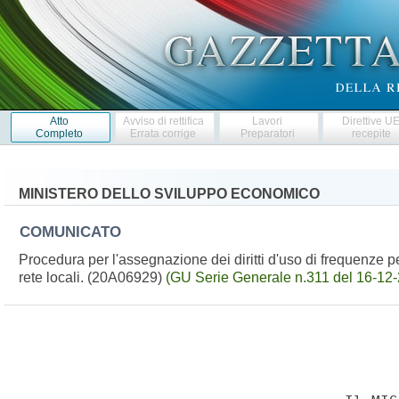
Atto
Avviso di rettifica
Lavori
Direttive U
Completo
Errata corrige
Preparatori
recepite
MINISTERO DELLO SVILUPPO ECONOMICO
COMUNICATO
Procedura per l'assegnazione dei diritti d'uso di frequenze per 
rete locali. (20A06929)
(GU Serie Generale n.311 del 16-12