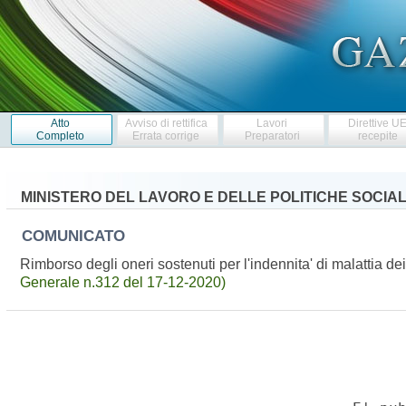
Atto
Avviso di rettifica
Lavori
Direttive U
Completo
Errata corrige
Preparatori
recepite
MINISTERO DEL LAVORO E DELLE POLITICHE SOCIAL
COMUNICATO
Rimborso degli oneri sostenuti per l'indennita' di malattia d
Generale n.312 del 17-12-2020)