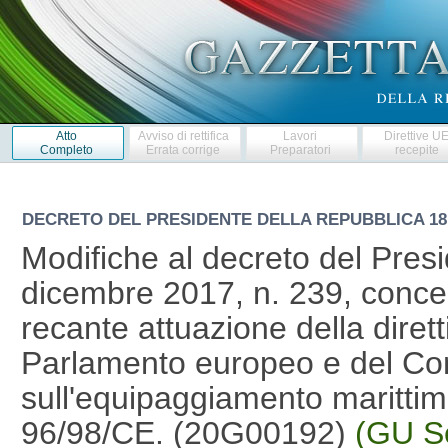
Atto
Avviso di rettifica
Lavori
Direttive U
Completo
Errata corrige
Preparatori
recepite
DECRETO DEL PRESIDENTE DELLA REPUBBLICA
18
Modifiche al decreto del Pres
dicembre 2017, n. 239, conce
recante attuazione della diret
Parlamento europeo e del Cons
sull'equipaggiamento marittim
96/98/CE. (20G00192)
(GU Se