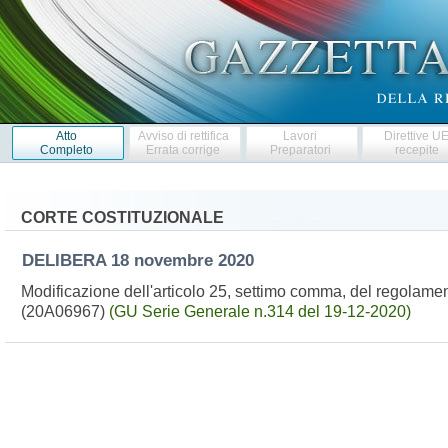
Atto
Avviso di rettifica
Lavori
Direttive U
Completo
Errata corrige
Preparatori
recepite
CORTE COSTITUZIONALE
DELIBERA
18 novembre 2020
Modificazione dell'articolo 25, settimo comma, del regolame
(20A06967)
(GU Serie Generale n.314 del 19-12-2020)