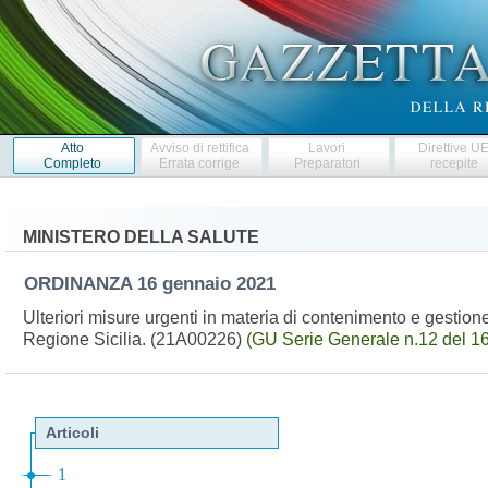
Atto
Avviso di rettifica
Lavori
Direttive U
Completo
Errata corrige
Preparatori
recepite
MINISTERO DELLA SALUTE
ORDINANZA
16 gennaio 2021
Ulteriori misure urgenti in materia di contenimento e gesti
Regione Sicilia. (21A00226)
(GU Serie Generale n.12 del 1