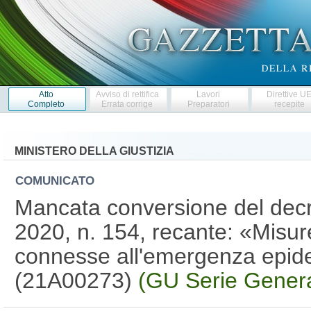
Atto
Avviso di rettifica
Lavori
Direttive U
Completo
Errata corrige
Preparatori
recepite
MINISTERO DELLA GIUSTIZIA
COMUNICATO
Mancata conversione del dec
2020, n. 154, recante: «Misure
connesse all'emergenza epid
(21A00273)
(GU Serie Genera