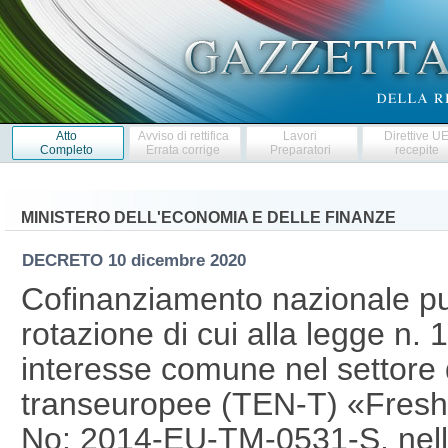
Atto
Avviso di rettifica
Lavori
Direttive U
Completo
Errata corrige
Preparatori
recepite
MINISTERO DELL'ECONOMIA E DELLE FINANZE
DECRETO
10 dicembre 2020
Cofinanziamento nazionale pu
rotazione di cui alla legge n. 
interesse comune nel settore d
transeuropee (TEN-T) «Fresh 
No: 2014-EU-TM-0531-S, nell'