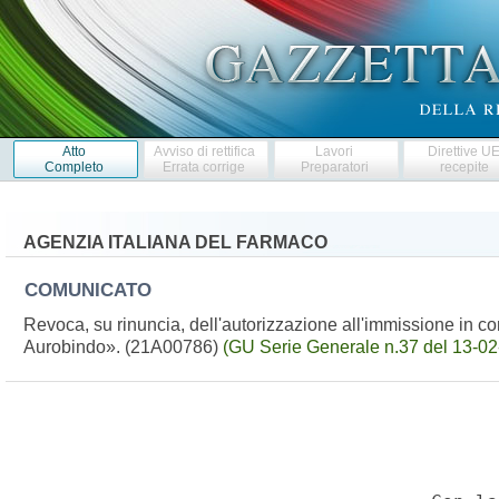
Atto
Avviso di rettifica
Lavori
Direttive U
Completo
Errata corrige
Preparatori
recepite
AGENZIA ITALIANA DEL FARMACO
COMUNICATO
Revoca, su rinuncia, dell'autorizzazione all'immissione in
Aurobindo». (21A00786)
(GU Serie Generale n.37 del 13-02