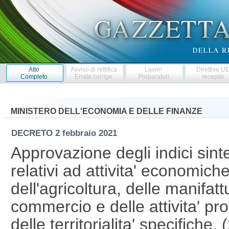
Atto
Avviso di rettifica
Lavori
Direttive U
Completo
Errata corrige
Preparatori
recepite
MINISTERO DELL'ECONOMIA E DELLE FINANZE
DECRETO
2 febbraio 2021
Approvazione degli indici sinteti
relativi ad attivita' economich
dell'agricoltura, delle manifattu
commercio e delle attivita' pr
delle territorialita' specifich