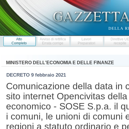
Atto
Avviso di rettifica
Lavori
Direttive U
Completo
Errata corrige
Preparatori
recepite
MINISTERO DELL'ECONOMIA E DELLE FINANZE
DECRETO
9 febbraio 2021
Comunicazione della data in cu
sito internet Opencivitas della
economico - SOSE S.p.a. il q
i comuni, le unioni di comuni 
regioni a statuto ordinario e p