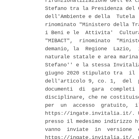
rifunzionalizzazione dell'ex c
Stefano tra la Presidenza del 
dell'Ambiente e della  Tutela 
rinominato "Ministero della Tr
i Beni e le  Attivita'  Cultur
"MIBACT",  rinominato  "Minist
demanio, la  Regione  Lazio,  
naturale statale e area marina
Stefano'' e la stessa Invitali
giugno 2020 stipulato tra  il 
dell'articolo 9, co. 1,  del  
documenti  di  gara  completi 
disciplinare, che ne costituis
per  un  accesso  gratuito,  i
https://ingate.invitalia.it/. 
presso il medesimo indirizzo h
vanno  inviate  in  versione  
https://ingate.invitalia.it/, 