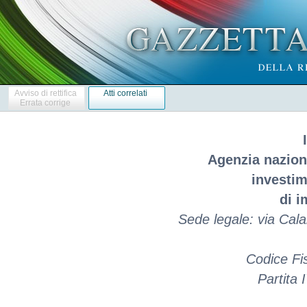
Avviso di rettifica
Atti correlati
Errata corrige
Agenzia naziona
investim
di i
Sede legale: via Cal
Codice Fi
Partita