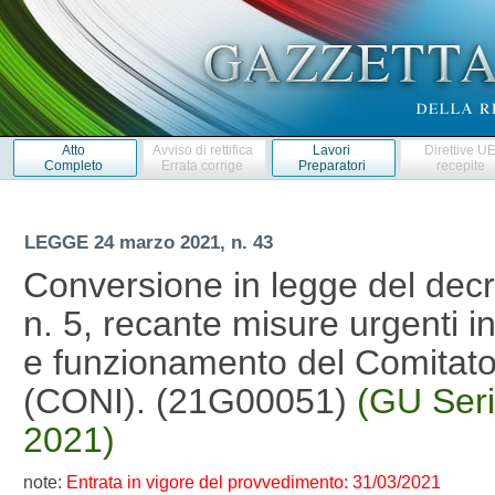
Atto
Avviso di rettifica
Lavori
Direttive U
Completo
Errata corrige
Preparatori
recepite
LEGGE
24 marzo 2021, n. 43
Conversione in legge del dec
n. 5, recante misure urgenti i
e funzionamento del Comitato 
(CONI). (21G00051)
(GU Seri
2021)
note:
Entrata in vigore del provvedimento: 31/03/2021