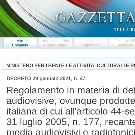
Atto
Avviso di rettifica
Lavori
Direttive U
Completo
Errata corrige
Preparatori
recepite
MINISTERO PER I BENI E LE ATTIVITA' CULTURALI E 
DECRETO
29 gennaio 2021, n. 47
Regolamento in materia di def
audiovisive, ovunque prodotte
italiana di cui all'articolo 44-s
31 luglio 2005, n. 177, recante
media audiovisivi e radiofoni