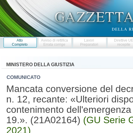
Atto
Avviso di rettifica
Lavori
Direttive U
Completo
Errata corrige
Preparatori
recepite
MINISTERO DELLA GIUSTIZIA
COMUNICATO
Mancata conversione del decr
n. 12, recante: «Ulteriori dispo
contenimento dell'emergenza
19.». (21A02164)
(GU Serie G
2021)