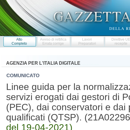
Atto
Avviso di rettifica
Lavori
Direttive U
Completo
Errata corrige
Preparatori
recepite
AGENZIA PER L'ITALIA DIGITALE
COMUNICATO
Linee guida per la normalizzazi
servizi erogati dai gestori di P
(PEC), dai conservatori e dai pr
qualificati (QTSP). (21A0229
del 19-04-2021)