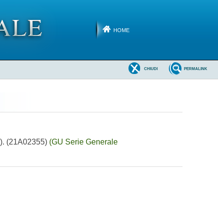
HOME
CHIUDI
PERMALINK
30). (21A02355)
(GU Serie Generale