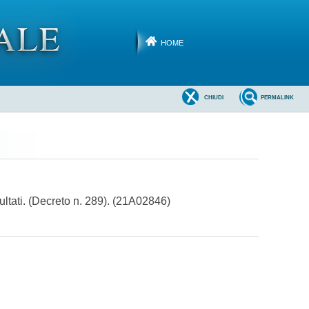
HOME
CHIUDI
PERMALINK
ultati. (Decreto n. 289). (21A02846)