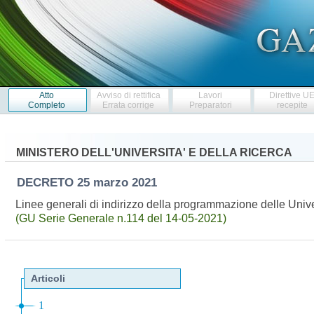
Atto
Avviso di rettifica
Lavori
Direttive U
Completo
Errata corrige
Preparatori
recepite
MINISTERO DELL'UNIVERSITA' E DELLA RICERCA
DECRETO
25 marzo 2021
Linee generali di indirizzo della programmazione delle Univer
(GU Serie Generale n.114 del 14-05-2021)