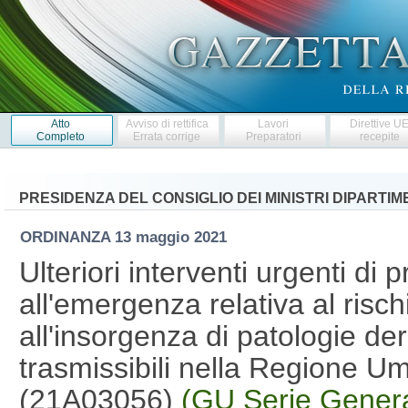
Atto
Avviso di rettifica
Lavori
Direttive U
Completo
Errata corrige
Preparatori
recepite
PRESIDENZA DEL CONSIGLIO DEI MINISTRI DIPARTI
ORDINANZA
13 maggio 2021
Ulteriori interventi urgenti di 
all'emergenza relativa al risc
all'insorgenza di patologie deri
trasmissibili nella Regione Um
(21A03056)
(GU Serie Genera