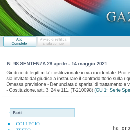
Atto
Avviso di rettifica
Completo
Errata corrige
N. 98 SENTENZA 28 aprile - 14 maggio 2021
Giudizio di legittimita' costituzionale in via incidentale. Pro
sia invitato dal giudice a instaurare il contraddittorio sulla r
Omessa previsione - Denunciata disparita' di trattamento e vio
a
- Costituzione, artt. 3, 24 e 111. (T-210098)
(GU 1
Serie Spec