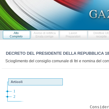
Atto
Avviso di rettifica
Lavori
Direttive U
Completo
Errata corrige
Preparatori
recepite
DECRETO DEL PRESIDENTE DELLA REPUBBLICA
1
Scioglimento del consiglio comunale di Itri e nomina del co