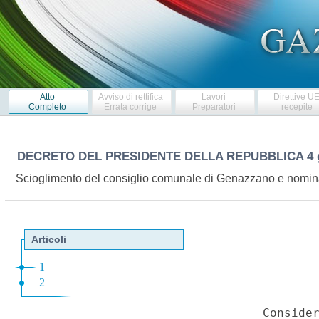
Atto
Avviso di rettifica
Lavori
Direttive U
Completo
Errata corrige
Preparatori
recepite
DECRETO DEL PRESIDENTE DELLA REPUBBLICA
4
Scioglimento del consiglio comunale di Genazzano e nomin