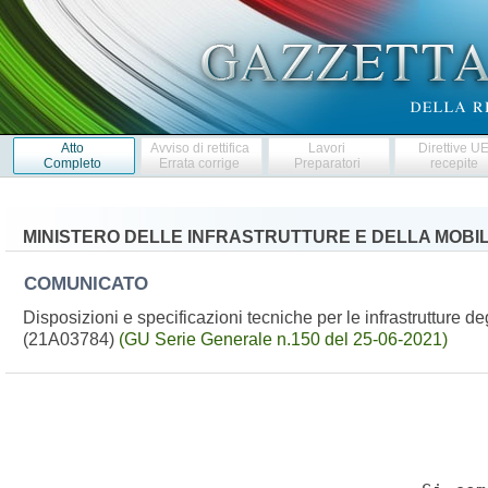
Atto
Avviso di rettifica
Lavori
Direttive U
Completo
Errata corrige
Preparatori
recepite
MINISTERO DELLE INFRASTRUTTURE E DELLA MOBILI
COMUNICATO
Disposizioni e specificazioni tecniche per le infrastrutture deg
(21A03784)
(GU Serie Generale n.150 del 25-06-2021)