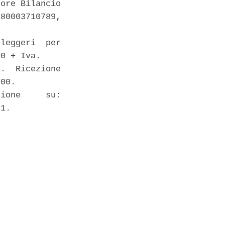
ore Bilancio

80003710789,

leggeri  per

0 + Iva. 

.  Ricezione

00. 

ione     su:

1. 
