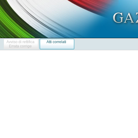
Avviso di rettifica
Atti correlati
Errata corrige
            