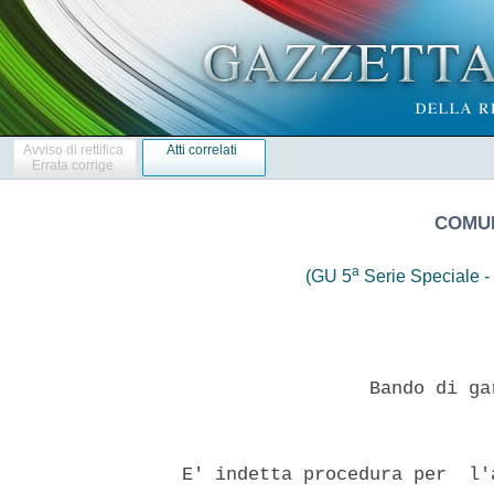
Avviso di rettifica
Atti correlati
Errata corrige
COMUN
a
(GU 5
Serie Speciale - 
                   Bando di ga
  E' indetta procedura per  l'