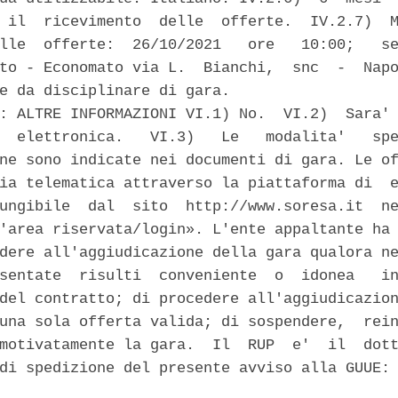
 il  ricevimento  delle  offerte.  IV.2.7)  M
lle  offerte:  26/10/2021   ore   10:00;   se
to - Economato via L.  Bianchi,  snc  -  Napo
e da disciplinare di gara. 

: ALTRE INFORMAZIONI VI.1) No.  VI.2)  Sara' 
  elettronica.   VI.3)   Le   modalita'   spe
ne sono indicate nei documenti di gara. Le of
ia telematica attraverso la piattaforma di  e
ungibile  dal  sito  http://www.soresa.it  ne
'area riservata/login». L'ente appaltante ha 
dere all'aggiudicazione della gara qualora ne
sentate  risulti  conveniente  o  idonea   in
del contratto; di procedere all'aggiudicazion
una sola offerta valida; di sospendere,  rein
motivatamente la gara.  Il  RUP  e'  il  dott
di spedizione del presente avviso alla GUUE: 