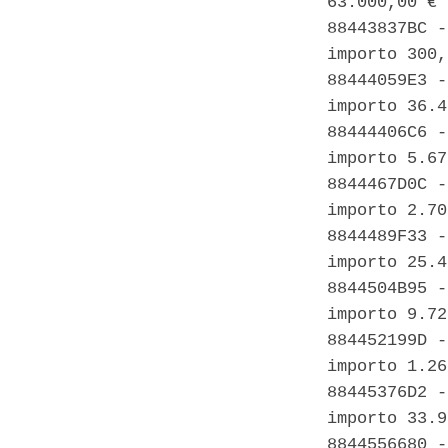
63.000,00 € 
88443837BC -
importo 300,
88444059E3 -
importo 36.4
88444406C6 -
importo 5.67
8844467D0C -
importo 2.70
8844489F33 -
importo 25.4
8844504B95 -
importo 9.72
884452199D -
importo 1.26
88445376D2 -
importo 33.9
8844556680 -