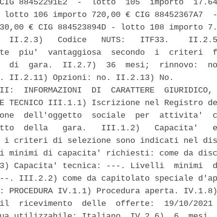
CIG 88452291E2  -  lotto  105  importo  17.64
 lotto 106 importo 720,00 € CIG 88452367A7  -
30,00 € CIG 884523894D - lotto 108 importo 7.
  II.2.3)   Codice   NUTS:   ITF33.    II.2.5
te  piu'  vantaggiosa  secondo  i  criteri  f
  di  gara.  II.2.7)  36  mesi;  rinnovo:  no
. II.2.11) Opzioni: no. II.2.13) No. 

II:  INFORMAZIONI  DI  CARATTERE  GIURIDICO, 
E TECNICO III.1.1) Iscrizione nel Registro de
one  dell'oggetto  sociale  per  attivita'  c
tto  della   gara.   III.1.2)   Capacita'   e
 i criteri di selezione sono indicati nel dis
i minimi di capacita' richiesti: come da disc
3) Capacita' tecnica: ---. Livelli  minimi  d
--. III.2.2) come da capitolato speciale d'ap
: PROCEDURA IV.1.1) Procedura aperta. IV.1.8)
il  ricevimento  delle  offerte:  19/10/2021 
ua utilizzabile: Italiano. IV.2.6)  6  mesi  