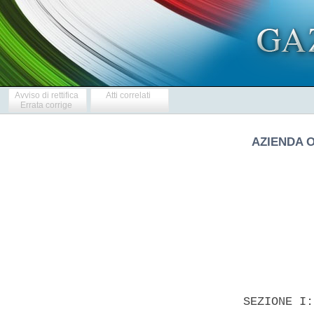
Avviso di rettifica
Atti correlati
Errata corrige
AZIENDA O
            
  SEZIONE I: