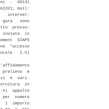
nc  -  80131

62321; mail:

   internet:

 gara   sono

tto  presso:

 inviate  in

ement  SIAPS

ne  "accesso

ocale.  I.5)

'affidamento

 prelievo  e

si  e  vari.

ornitura  in

.6)  appalto

 per  numero

  1  importo
