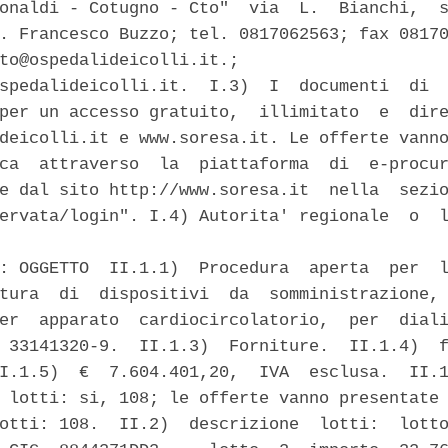
onaldi - Cotugno - Cto"  via  L.  Bianchi,  s
. Francesco Buzzo; tel. 0817062563; fax 08170
to@ospedalideicolli.it.;                     
spedalideicolli.it.  I.3)  I  documenti  di  
per un accesso gratuito,  illimitato  e  dire
deicolli.it e www.soresa.it. Le offerte vanno
ca  attraverso  la  piattaforma  di  e-procur
e dal sito http://www.soresa.it  nella  sezio
ervata/login". I.4) Autorita' regionale  o  l
: OGGETTO  II.1.1)  Procedura  aperta  per  l
tura  di  dispositivi  da  somministrazione, 
er  apparato  cardiocircolatorio,  per  diali
 33141320-9.  II.1.3)  Forniture.  II.1.4)  f
I.1.5)  €  7.604.401,20,  IVA  esclusa.  II.1
 lotti: si, 108; le offerte vanno presentate 
otti: 108.  II.2)  descrizione  lotti:  lotto