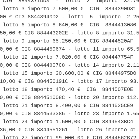
 CIG  8844371DD3  -  lotto  2  importo  32.76
 lotto 3 importo 7.500,00 €  CIG  8844390D81 
00 € CIG 88443940D2 - lotto  5  importo  2.25
 lotto 6 importo 8.640,00 €  CIG  8844413080 
50,00 € CIG 884443202E - lotto 8 importo 31.5
 lotto 9 importo 65.250,00 € CIG 88444520AF  
0,00 € CIG 8844459674 - lotto 11 importo 65.5
 lotto 12 importo 7.020,00 € CIG 884447754F  
0,00 € CIG 88444807C8 - lotto 14 importo 2.11
 lotto 15 importo 30.600,00 € CIG 88444975D0 
10,00 € CIG 884450191C - lotto 17 importo 93.
 lotto 18 importo 470,40 €  CIG  8844507E0E  
0,00 € CIG 884451008C - lotto 20 importo 112.
 lotto 21 importo 8.400,00 € CIG 8844525CE9  
0,00 € CIG 8844533386 - lotto 23 importo 1.65
 lotto 24 importo 1.500,00 € CIG 8844543BC4  
36,00 € CIG 8844551261 - lotto 26 importo 41.
 lotto 27 importo 99.000,00 € CIG 8844562B72 