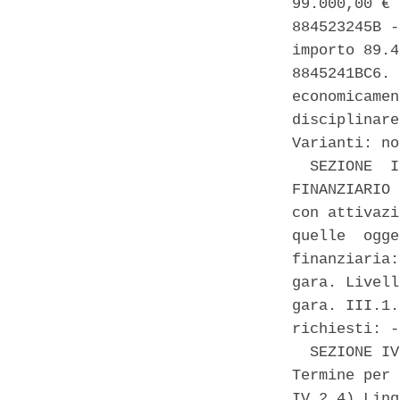
99.000,00 € 
884523245B -
importo 89.4
8845241BC6. 
economicamen
disciplinare
Varianti: no
  SEZIONE  I
FINANZIARIO 
con attivazi
quelle  ogge
finanziaria:
gara. Livell
gara. III.1.
richiesti: -
  SEZIONE IV
Termine per 
IV.2.4) Ling