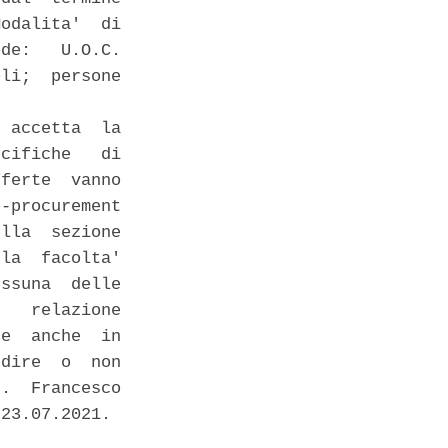
odalita'  di

de:   U.O.C.

li;  persone

 accetta  la

cifiche   di

ferte  vanno

-procurement

lla  sezione

la  facolta'

ssuna  delle

   relazione

e  anche  in

dire  o  non

.  Francesco

23.07.2021. 
