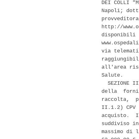
DEI COLLI "M
Napoli; dott
provveditora
http://www.o
disponibili 
www.ospedali
via telemati
raggiungibil
all'area ris
Salute. 

  SEZIONE II
della  forni
raccolta,  p
II.1.2) CPV 
acquisto.  I
suddiviso in
massimo di l