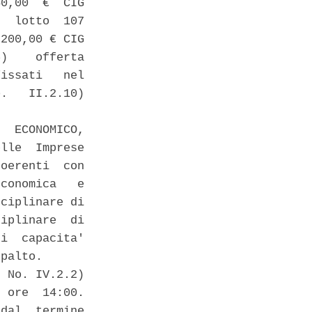
0,00  €  CIG

  lotto  107

200,00 € CIG

)    offerta

issati   nel

.   II.2.10)

  ECONOMICO,

lle  Imprese

oerenti  con

conomica   e

ciplinare di

iplinare  di

i  capacita'

palto. 

 No. IV.2.2)

 ore  14:00.

dal  termine
