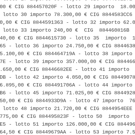
00 € CIG 884457020F - lotto 29 importo  18.00
 lotto 30 importo 78.300,00 € CIG 8844583CC6 
0,00 € CIG 8844591363 - lotto 32 importo 62.0
 lotto 33 importo 240,00 €  CIG  884460816B  
40,00 € CIG 8844615730 - lotto 35  importo  1
65 - lotto 36 importo 24.750,00 € CIG 8844638
5.100,00 € CIG 884464719A - lotto 38 importo 
7E - lotto 39 importo 357.000,00 € CIG 884466
.650,00 € CIG 88446682EE - lotto 41 importo  
DB - lotto 42 importo 4.050,00 € CIG 88449078
6.895,00 € CIG 884491706A - lotto 44 importo 
B6 - lotto 45 importo 71.025,00 € CIG 8844928
50,00 € CIG 8844933D9A - lotto 47 importo  76
 lotto 48 importo 21.720,00 € CIG 8844954EEE 
775,00 € CIG 884495823F - lotto 50  importo  
E5 - lotto 51 importo 126.000,00 € CIG 884496
64,50 € CIG 88449679AA - lotto 53 importo 7.5