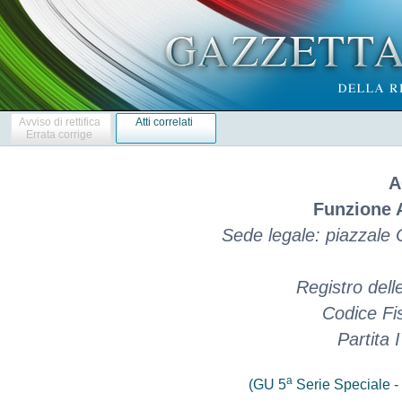
Avviso di rettifica
Atti correlati
Errata corrige
A
Funzione A
Sede legale: piazzale
Registro del
Codice Fi
Partita
a
(GU 5
Serie Speciale - 