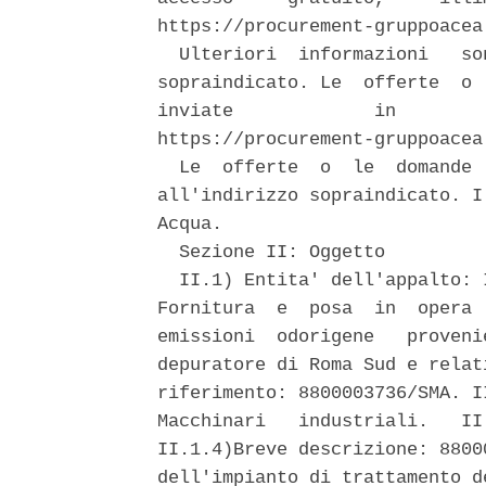
https://procurement-gruppoacea
  Ulteriori  informazioni   so
sopraindicato. Le  offerte  o 
inviate             in        
https://procurement-gruppoacea
  Le  offerte  o  le  domande 
all'indirizzo sopraindicato. I
Acqua. 

  Sezione II: Oggetto 

  II.1) Entita' dell'appalto: 
Fornitura  e  posa  in  opera 
emissioni  odorigene   proveni
depuratore di Roma Sud e relat
riferimento: 8800003736/SMA. I
Macchinari   industriali.   II
II.1.4)Breve descrizione: 8800
dell'impianto di trattamento d