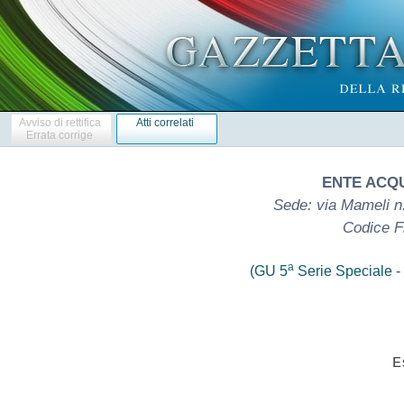
Avviso di rettifica
Atti correlati
Errata corrige
ENTE ACQ
Sede: via Mameli n.
Codice F
a
(GU 5
Serie Speciale - 
                             Es