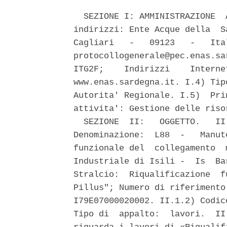
  SEZIONE I: AMMINISTRAZIONE  
indirizzi: Ente Acque della  S
Cagliari   -   09123   -   Ita
protocollogenerale@pec.enas.sa
ITG2F;    Indirizzi    Interne
www.enas.sardegna.it. I.4) Tip
Autorita' Regionale. I.5)  Pri
attivita': Gestione delle risor
  SEZIONE  II:   OGGETTO.   II
Denominazione:  L88  -   Manut
funzionale del  collegamento  
Industriale di Isili -  Is  Ba
Stralcio:  Riqualificazione  f
Pillus"; Numero di riferimento
I79E07000020002. II.1.2) Codic
Tipo di  appalto:  lavori.  II