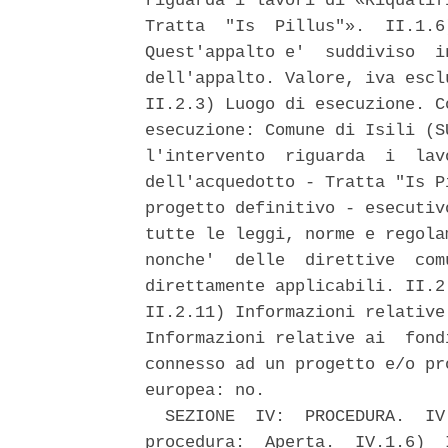
riguarda i lavori di «Riqualif
Tratta  "Is  Pillus"».  II.1.6
Quest'appalto e'  suddiviso  i
dell'appalto. Valore, iva escl
II.2.3) Luogo di esecuzione. C
esecuzione: Comune di Isili (S
l'intervento  riguarda  i  lav
dell'acquedotto - Tratta "Is P
progetto definitivo - esecutiv
tutte le leggi, norme e regola
nonche'  delle  direttive  com
direttamente applicabili. II.2
II.2.11) Informazioni relative
Informazioni relative ai  fond
connesso ad un progetto e/o pr
europea: no. 

  SEZIONE  IV:  PROCEDURA.  IV
procedura:  Aperta.  IV.1.6)  