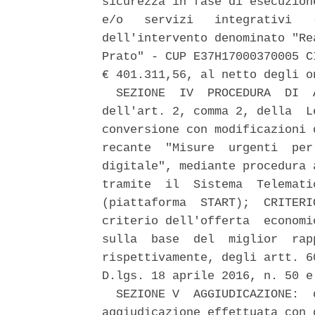
sicurezza in fase di esecuzion
e/o   servizi   integrativi   
dell'intervento denominato "Re
Prato" - CUP E37H17000370005 C
€ 401.311,56, al netto degli o
  SEZIONE  IV  PROCEDURA  DI  
dell'art. 2, comma 2, della  L
conversione con modificazioni 
recante  "Misure  urgenti  per
digitale", mediante procedura 
tramite  il  Sistema  Telemati
(piattaforma  START);  CRITERI
criterio dell'offerta  economi
sulla  base  del  miglior  rap
rispettivamente, degli artt. 6
D.lgs. 18 aprile 2016, n. 50 e
  SEZIONE V  AGGIUDICAZIONE:  
aggiudicazione effettuata con 