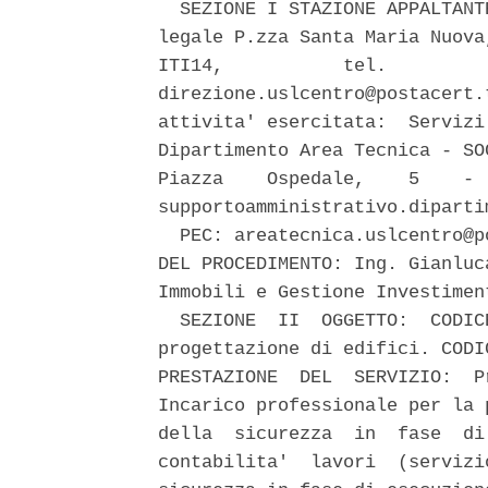
  SEZIONE I STAZIONE APPALTANT
legale P.zza Santa Maria Nuova
ITI14,           tel.         
direzione.uslcentro@postacert.
attivita' esercitata:  Servizi
Dipartimento Area Tecnica - SO
Piazza    Ospedale,    5    - 
supportoamministrativo.diparti
  PEC: areatecnica.uslcentro@p
DEL PROCEDIMENTO: Ing. Gianluc
Immobili e Gestione Investiment
  SEZIONE  II  OGGETTO:  CODIC
progettazione di edifici. CODI
PRESTAZIONE  DEL  SERVIZIO:  P
Incarico professionale per la 
della  sicurezza  in  fase  di
contabilita'  lavori  (servizi